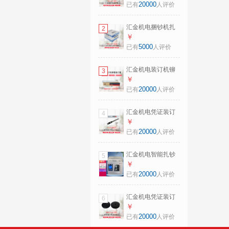
盘 捆钞机专用捆钞
20000
已有
人评价
带子 (4卷/箱) 汇金
捆钞机耗材
汇金机电捆钞机扎
2
把纸扎把机捆钞纸
￥
捆钞带扎把机纸盘
5000
已有
人评价
通用扎把带扎钞带
（40盘/箱）
汇金机电装订机铆
3
管装订管通用胶管
￥
打孔机尼龙管热熔
20000
已有
人评价
管6*500mm 100支/
盒装
汇金机电凭证装订
4
机钻头中空钻刀通
￥
用打孔装订机空心
20000
已有
人评价
刀头 7*50mm 原厂
耗材 单位：把
汇金机电智能扎钞
5
机全自动扎钱机捆
￥
钞机银行专用电动
20000
已有
人评价
捆钱机自动扎把机
办公商用纸带扎把
汇金机电凭证装订
6
机 汇金ZB-100
机垫片胶垫财务打
￥
孔机刀垫导电橡胶
20000
已有
人评价
垫装订机耗材配件