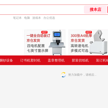
笔记本
电脑
游戏本
办公优选
捆钞设备
订书机塑封机
盖章整理机
胶装切纸机
装订耗
努力加载中，请稍后...