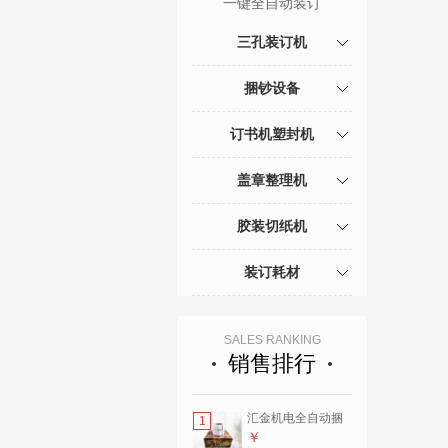
一键全自动装订
三孔装订机
捆钞设备
订书机塑封机
盖章整理机
胶装切纸机
装订耗材
SALES RANKING
销售排行
汇金机电全自动捆
1
钞机捆钞带 塑料带
￥